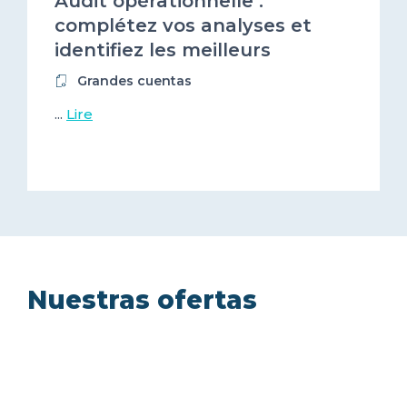
Audit opérationnelle :
complétez vos analyses et
identifiez les meilleurs
prestataires numériques !
Grandes cuentas
...
Lire
Nuestras ofertas