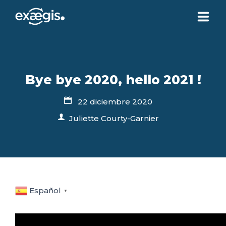
¿QUIÉNES SOMOS?
Bye bye 2020, hello 2021 !
NUESTRAS OFERTAS
22 diciembre 2020
NOTICIAS
Juliette Courty-Garnier
CONTACTO
SU ESPACIO
Español
▼