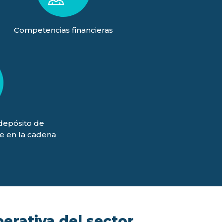
Competencias financieras
(depósito de
je en la cadena
)
perativa del sector