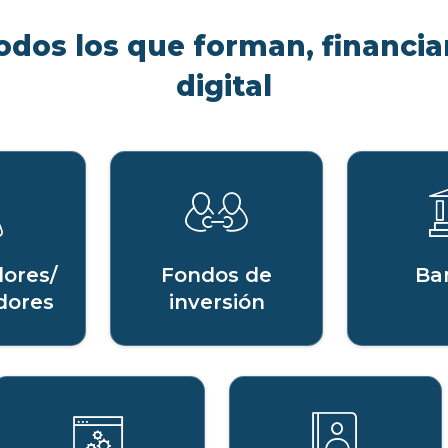
odos los que forman, financian
digital
ores/
Fondos de
Ba
dores
inversión