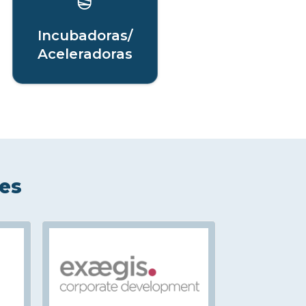
Incubadoras/
Aceleradoras
les