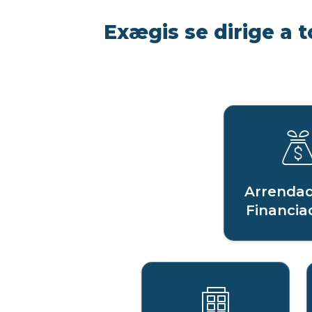
Exægis se dirige a t
Arrendad
Financia