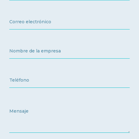
ES
FR
IT
EN