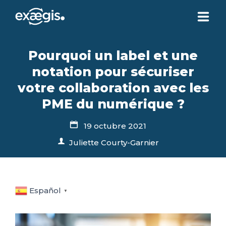
¿QUIÉNES SOMOS?
Pourquoi un label et une
notation pour sécuriser
NUESTRAS OFERTAS
votre collaboration avec les
PME du numérique ?
NOTICIAS
19 octubre 2021
Juliette Courty-Garnier
CONTACTO
SU ESPACIO
Español
▼