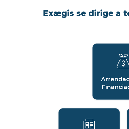
Exægis se dirige a t
Arrendad
Financia