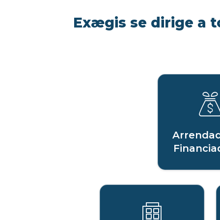
Exægis se dirige a t
Arrendad
Financia