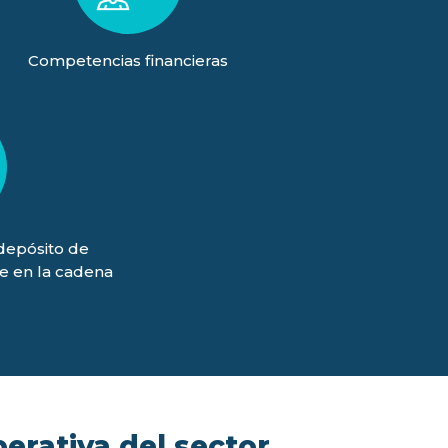
Competencias financieras
(depósito de
je en la cadena
)
perativa del sector