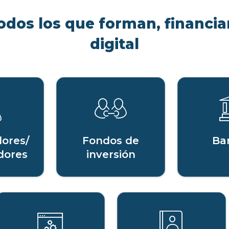
odos los que forman, financian
digital
ores/
Fondos de
Ba
dores
inversión