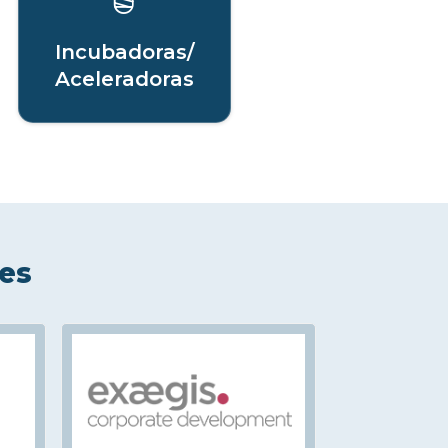
Incubadoras/
Aceleradoras
les