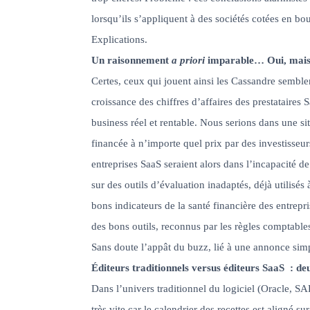
lorsqu’ils s’appliquent à des sociétés cotées en b
Explications.
Un raisonnement
a priori
imparable… Oui, mai
Certes, ceux qui jouent ainsi les Cassandre semblen
croissance des chiffres d’affaires des prestataires 
business réel et rentable. Nous serions dans une si
financée à n’importe quel prix par des investisseu
entreprises SaaS seraient alors dans l’incapacité d
sur des outils d’évaluation inadaptés, déjà utilisés 
bons indicateurs de la santé financière des entrep
des bons outils, reconnus par les règles comptable
Sans doute l’appât du buzz, lié à une annonce simp
Éditeurs traditionnels versus éditeurs SaaS : d
Dans l’univers traditionnel du logiciel (Oracle, SAP
très vite car le calendrier des recettes est aligné su