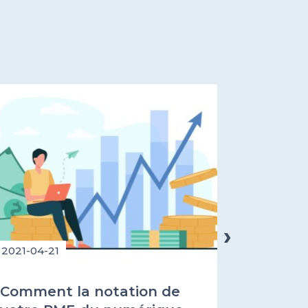
›
2021-04-21
2021-02-1
Comment la notation de
Commen