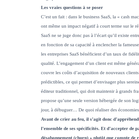
Les vraies questions à se poser
C’est un fait : dans le business SaaS, la « cash m
ont même un impact négatif à court terme sur le rés
SaaS ne se juge donc pas à l’écart qu’il existe ent
en fonction de sa capacité à enclencher la fameuse 
les entreprises SaaS bénéficient d’un taux de fidéli
qualité. L’engagement d’un client est même généra
couvre les coûts d’acquisition de nouveaux clients.
prédictibles, ce qui permet d’envisager plus serein
éditeur traditionnel, qui doit maintenir à grands fra
propose qu’une seule version hébergée de son logic
jour, à débuguer… De quoi réaliser des économies su
Avant de crier au feu, il s’agit donc d’appréhe
l’ensemble de ses spécificités. Et d’accepter de 
désabonnement (churn) »
plutôt que compte de r