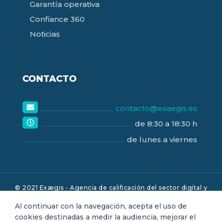
Garantía operativa
Confiance 360
Noticias
CONTACTO
contacto@exaegis.es
de 8:30 a 18:30 h
de lunes a viernes
© 2021 Exægis - Agencia de calificación del sector digital y
garantía operativa.
Contactar con nosotros
|
Aviso legal
|
Al continuar con la navegación, acepta el uso de
cookies destinadas a medir la audiencia, mejorar el
Política de confidencialidad