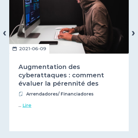
‹
›
2021-06-09
Augmentation des
cyberattaques : comment
évaluer la pérennité des
entreprises que vous financez
Arrendadores/ Financiadores
?
...
Lire