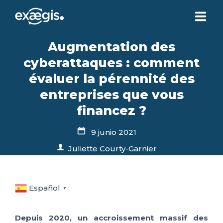
Augmentation des
¿QUIÉNES SOMOS?
cyberattaques : comment
évaluer la pérennité des
NUESTRAS OFERTAS
entreprises que vous
financez ?
NOTICIAS
9 junio 2021
CONTACTO
Juliette Courty-Garnier
SU ESPACIO
Español
▼
Depuis 2020, un accroissement massif des