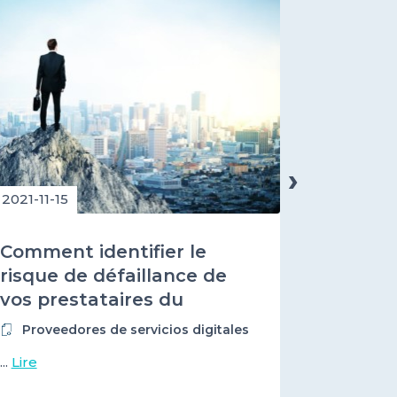
›
2021-11-15
2021-10-1
Comment identifier le
Pourquo
risque de défaillance de
notatio
vos prestataires du
votre c
numérique à 3 ans ?
les PM
Proveedores de servicios digitales
Grande
...
Lire
...
Lire