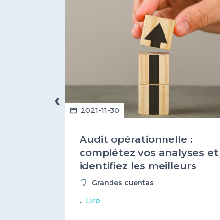
‹
2021-11-30
 la
Audit opérationnelle :
ces
complétez vos analyses et
une
identifiez les meilleurs
que ?
prestataires numériques !
Grandes cuentas
...
Lire