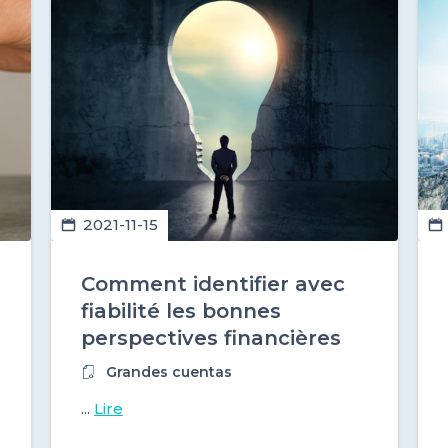
2021-11-15
Comment identifier avec
fiabilité les bonnes
perspectives financières
de vos prestataires
Grandes cuentas
startups du numérique ?
...
Lire