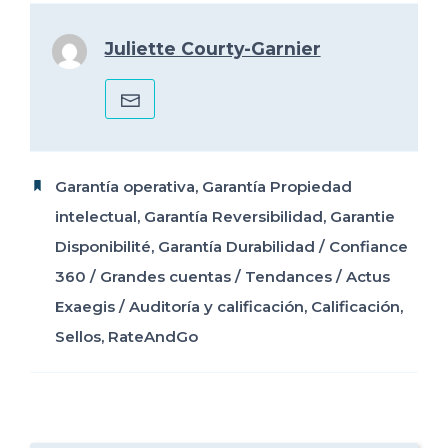
Juliette Courty-Garnier
Garantía operativa
,
Garantía Propiedad
intelectual
,
Garantía Reversibilidad
,
Garantie
Disponibilité
,
Garantía Durabilidad
/
Confiance
360
/
Grandes cuentas
/
Tendances
/
Actus
Exaegis
/
Auditoría y calificación
,
Calificación
,
Sellos
,
RateAndGo