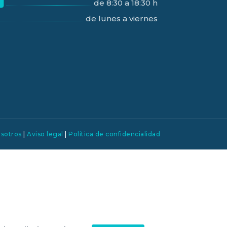
de 8:30 a 18:30 h
de lunes a viernes
osotros
|
Aviso legal
|
Política de confidencialidad