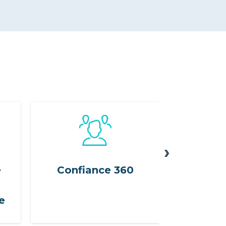
›
e
Confiance 360
Cali
e