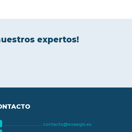
nuestros expertos!
ONTACTO
contacto@exaegis.es