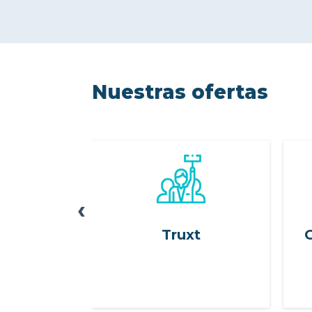
Nuestras ofertas
‹
ruxt
Truxt
G