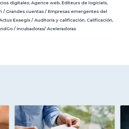
ios digitales
,
Agence web
,
Editeurs de logiciels
,
m
/
Grandes cuentas
/
Empresas emergentes del
Actus Exaegis
/
Auditoría y calificación
,
Calificación
,
AndGo
/
Incubadoras/ Aceleradoras