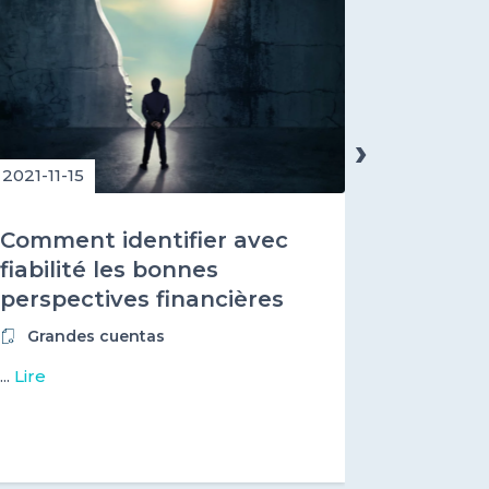
›
2021-11-15
2021-11-15
Comment identifier avec
Comment
fiabilité les bonnes
risque 
perspectives financières
vos pre
de vos prestataires
numériq
Grandes cuentas
Proveed
startups du numérique ?
...
Lire
...
Lire