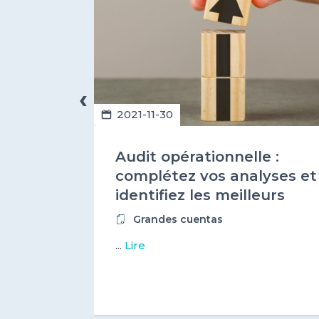
‹
2021-11-30
Que
Audit opérationnelle :
sés ?
complétez vos analyses et
identifiez les meilleurs
prestataires numériques !
Grandes cuentas
...
Lire