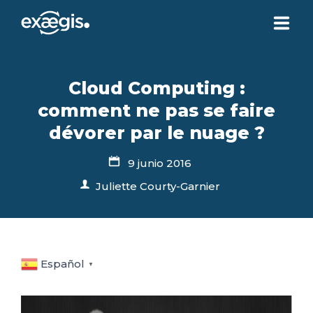
¿QUIÉNES SOMOS?
Cloud Computing :
comment ne pas se faire
NUESTRAS OFERTAS
dévorer par le nuage ?
NOTICIAS
9 junio 2016
Juliette Courty-Garnier
CONTACTO
SU ESPACIO
Español
▼