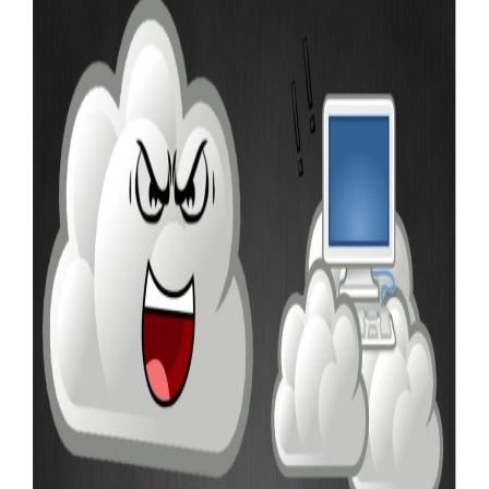
ES
FR
IT
EN