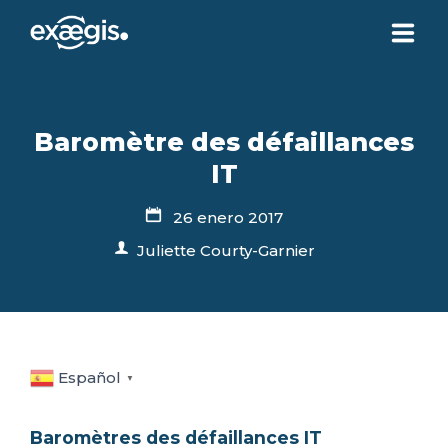
¿QUIÉNES SOMOS?
Baromètre des défaillances
NUESTRAS OFERTAS
IT
26 enero 2017
NOTICIAS
Juliette Courty-Garnier
CONTACTO
SU ESPACIO
Español
▼
Baromètres des défaillances IT