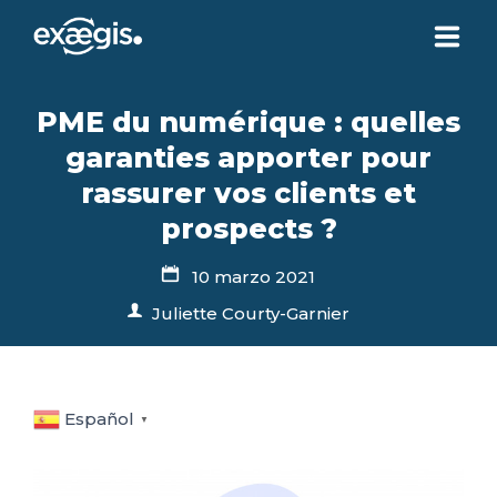
¿QUIÉNES SOMOS?
PME du numérique : quelles
garanties apporter pour
NUESTRAS OFERTAS
rassurer vos clients et
prospects ?
NOTICIAS
10 marzo 2021
Juliette Courty-Garnier
CONTACTO
SU ESPACIO
Español
▼