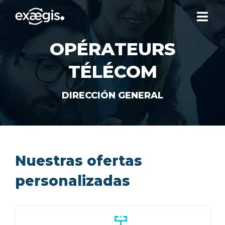
OPÉRATEURS
¿QUIÉNES SOMOS?
TÉLÉCOM
NUESTRAS OFERTAS
DIRECCIÓN GENERAL
NOTICIAS
CONTACTO
Nuestras ofertas
personalizadas
SU ESPACIO