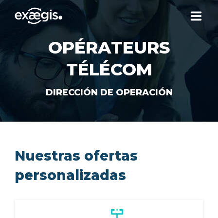
OPÉRATEURS
¿QUIÉNES SOMOS?
TÉLÉCOM
NUESTRAS OFERTAS
DIRECCIÓN DE OPERACIÓN
NOTICIAS
CONTACTO
Nuestras ofertas
personalizadas
SU ESPACIO