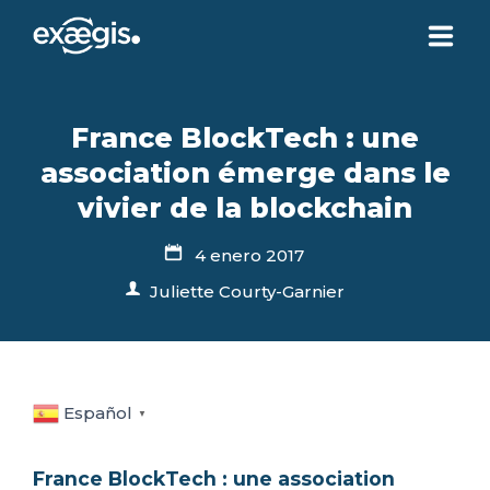
¿QUIÉNES SOMOS?
France BlockTech : une
association émerge dans le
NUESTRAS OFERTAS
vivier de la blockchain
NOTICIAS
4 enero 2017
Juliette Courty-Garnier
CONTACTO
SU ESPACIO
Español
▼
France BlockTech : une association