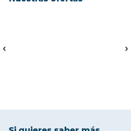
‹
›
Si quieres saber más