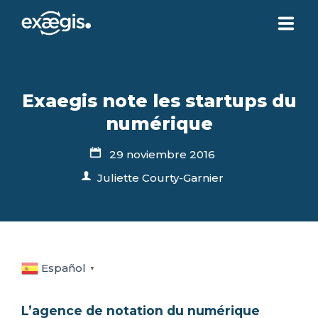
¿QUIÉNES SOMOS?
Exaegis note les startups du
NUESTRAS OFERTAS
numérique
29 noviembre 2016
NOTICIAS
Juliette Courty-Garnier
CONTACTO
SU ESPACIO
Español
▼
L’agence de notation du numérique