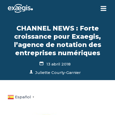
¿QUIÉNES SOMOS?
CHANNEL NEWS : Forte
croissance pour Exaegis,
NUESTRAS OFERTAS
l’agence de notation des
entreprises numériques
NOTICIAS
13 abril 2018
Juliette Courty-Garnier
CONTACTO
SU ESPACIO
Español
▼