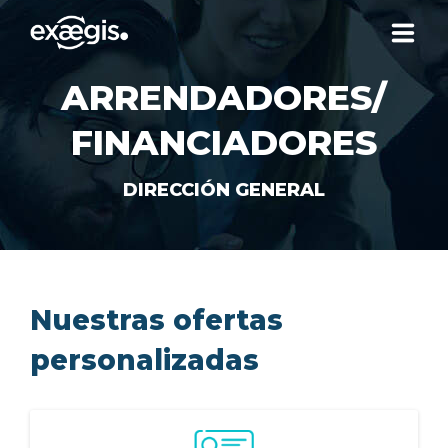
ARRENDADORES/
¿QUIÉNES SOMOS?
FINANCIADORES
NUESTRAS OFERTAS
DIRECCIÓN GENERAL
NOTICIAS
CONTACTO
Nuestras ofertas
personalizadas
SU ESPACIO