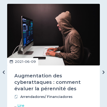
2021-06-09
Augmentation des
cyberattaques : comment
évaluer la pérennité des
entreprises que vous financez
Arrendadores/ Financiadores
?
...
Lire