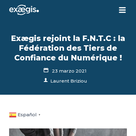
¿QUIÉNES SOMOS?
Exægis rejoint la F.N.T.C : la
Fédération des Tiers de
NUESTRAS OFERTAS
Confiance du Numérique !
NOTICIAS
23 marzo 2021
Laurent Briziou
CONTACTO
SU ESPACIO
Español
▼