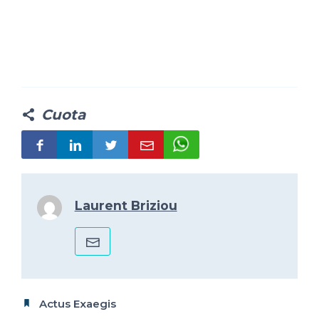
Cuota
Laurent Briziou
Actus Exaegis