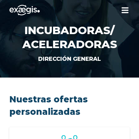
INCUBADORAS/
¿QUIÉNES SOMOS?
ACELERADORAS
NUESTRAS OFERTAS
DIRECCIÓN GENERAL
NOTICIAS
CONTACTO
Nuestras ofertas
personalizadas
SU ESPACIO