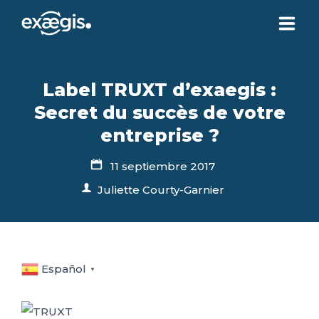
¿QUIÉNES SOMOS?
Label TRUXT d’exaegis :
Secret du succès de votre
NUESTRAS OFERTAS
entreprise ?
NOTICIAS
11 septiembre 2017
Juliette Courty-Garnier
CONTACTO
SU ESPACIO
Español
▼