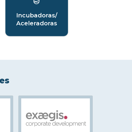
Incubadoras/
Aceleradoras
les