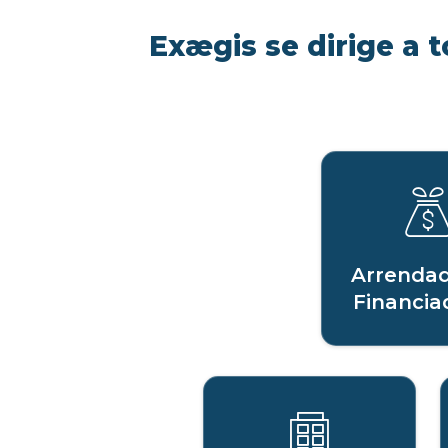
Exægis se dirige a t
Arrendad
Financia