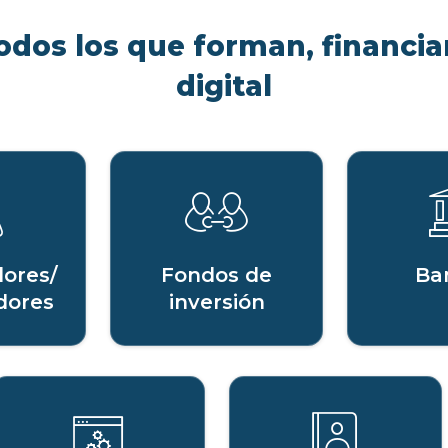
odos los que forman, financian
digital
ores/
Fondos de
Ba
dores
inversión