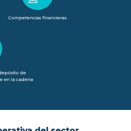
Competencias financieras
(depósito de
je en la cadena
)
perativa del sector