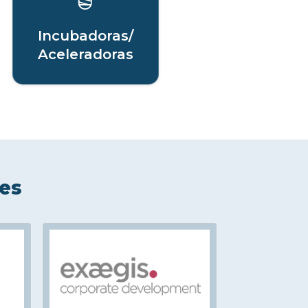
Incubadoras/
Aceleradoras
les