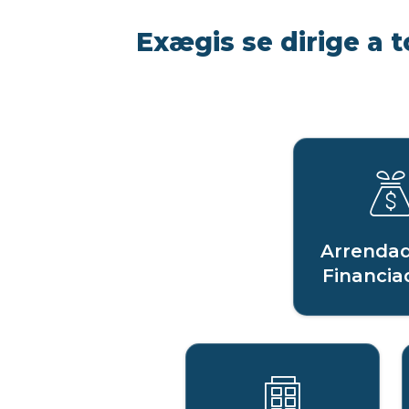
Exægis se dirige a t
Arrendad
Financia