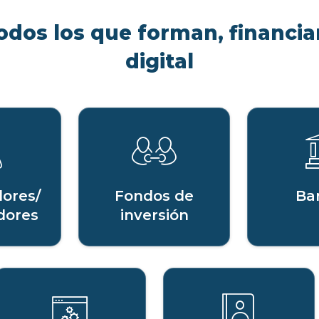
odos los que forman, financian
digital
ores/
Fondos de
Ba
dores
inversión