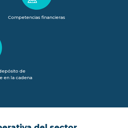
Competencias financieras
(depósito de
je en la cadena
)
perativa del sector