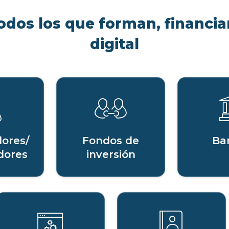
odos los que forman, financian
digital
ores/
Fondos de
Ba
dores
inversión