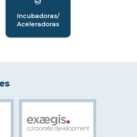
Incubadoras/
Aceleradoras
les