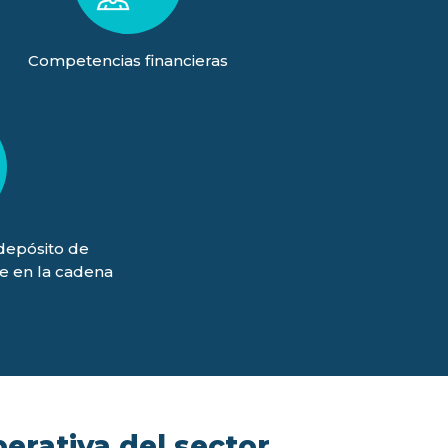
Competencias financieras
(depósito de
je en la cadena
)
perativa del sector