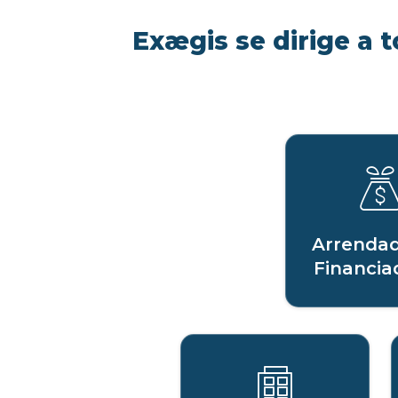
Exægis se dirige a t
Arrendad
Financia