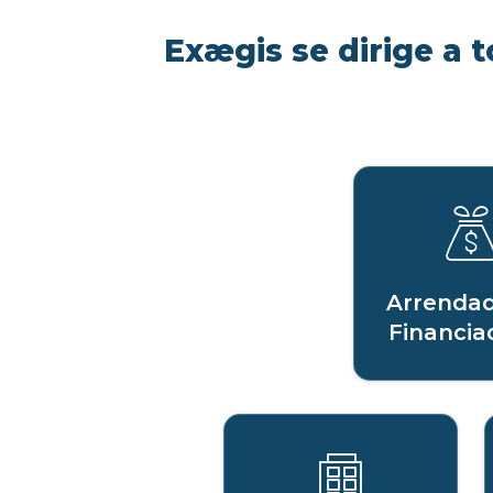
Exægis se dirige a t
Arrendad
Financia