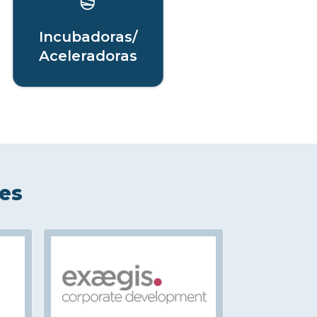
Incubadoras/
Aceleradoras
les