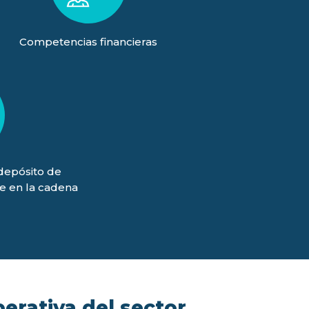
Competencias financieras
(depósito de
je en la cadena
)
perativa del sector