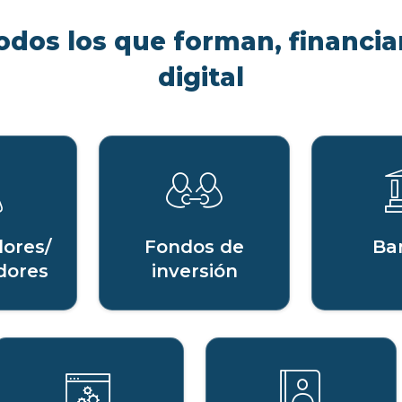
odos los que forman, financian
digital
ores/
Fondos de
Ba
dores
inversión