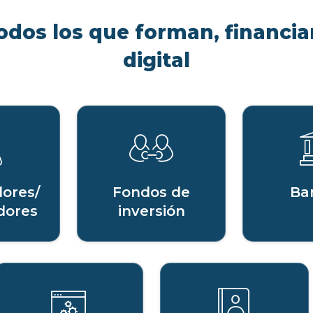
odos los que forman, financian
digital
ores/
Fondos de
Ba
dores
inversión