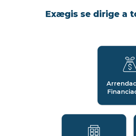
Exægis se dirige a t
Arrendad
Financia