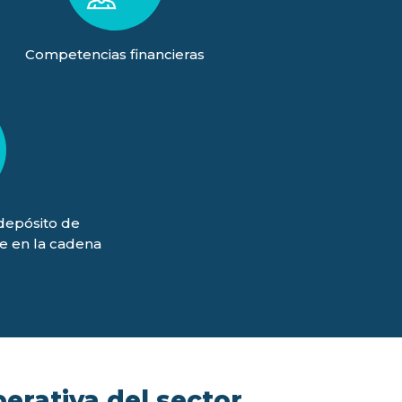
Competencias financieras
(depósito de
je en la cadena
)
perativa del sector