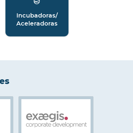
Incubadoras/
Aceleradoras
les