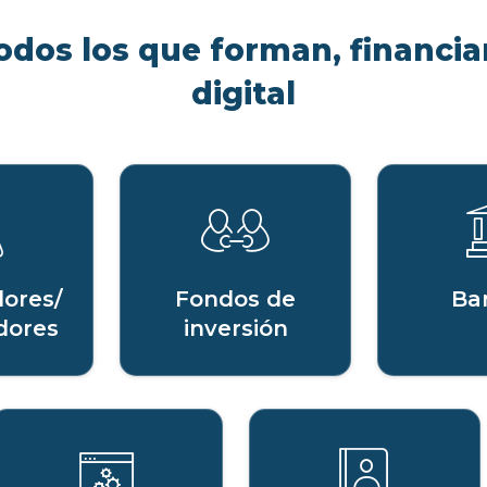
odos los que forman, financian
digital
ores/
Fondos de
Ba
dores
inversión