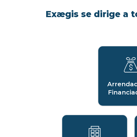
Exægis se dirige a t
Arrendad
Financia