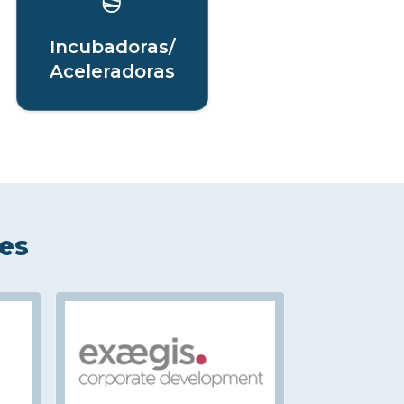
Incubadoras/
Aceleradoras
les