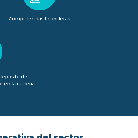
Competencias financieras
(depósito de
je en la cadena
)
perativa del sector