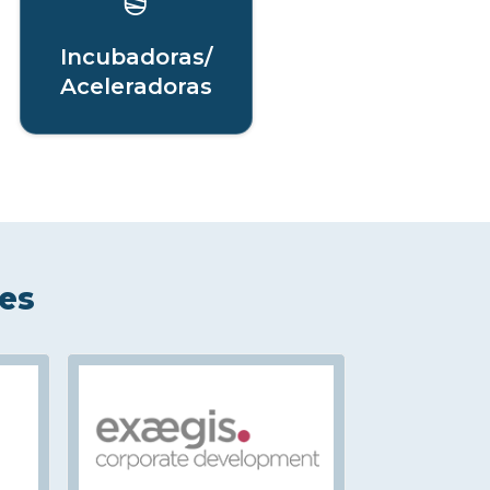
Incubadoras/
Aceleradoras
les