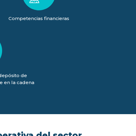
Competencias financieras
(depósito de
je en la cadena
)
perativa del sector