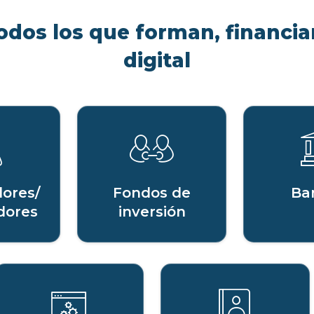
odos los que forman, financian
digital
ores/
Fondos de
Ba
dores
inversión