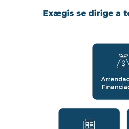
Exægis se dirige a t
Arrendad
Financia